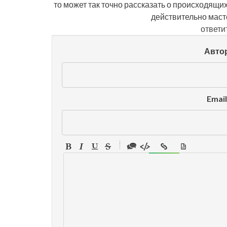
то может так точно рассказать о происходящ
действительно масте
ответи
Авто
Emai
-
-
-
-
-
-
-
-
-
-
-
-
-
-