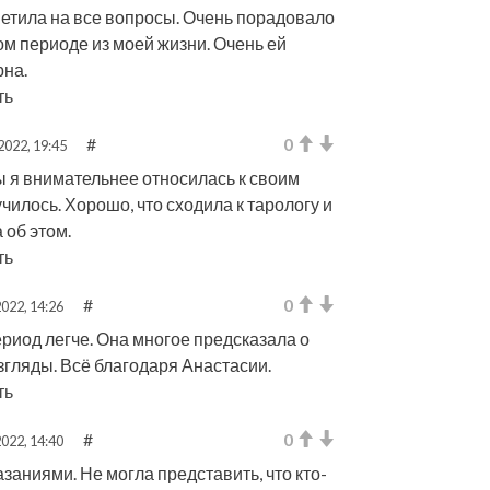
ветила на все вопросы. Очень порадовало
ом периоде из моей жизни. Очень ей
рна.
ть
#
0
2022, 19:45
ы я внимательнее относилась к своим
училось. Хорошо, что сходила к тарологу и
 об этом.
ть
#
0
022, 14:26
риод легче. Она многое предсказала о
згляды. Всё благодаря Анастасии.
ть
#
0
022, 14:40
заниями. Не могла представить, что кто-