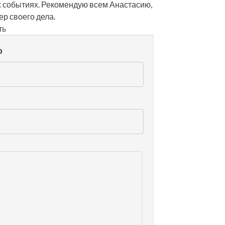
их событиях. Рекомендую всем Анастасию,
р своего дела.
ть
р
l