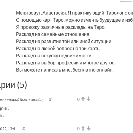
Меня зовут, Анастасия. Я практикующий Таролог с оп
С помощью карт Таро, можно изменть буудущее и из
Я провожу различные расклады на Таро.
Расклад на семейные отношения
Расклад на развитие той или иной ситуации
Расклад на любой вопрос на три карты.
Расклад на покупку недвижимости
Расклад на выбор професии и многое другое.
Вы можете написать мне, бесплатно онлайн.
рии (
5
)
#
0
мментарий был изменён)
день
ть
#
0
022, 13:41