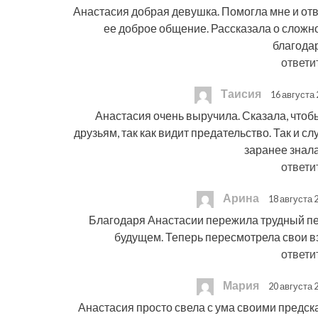
Анастасия добрая девушка. Помогла мне и от
ее доброе общение. Рассказала о сложн
благода
ответи
Таисия
16 августа 
Анастасия очень выручила. Сказала, чтоб
друзьям, так как видит предательство. Так и сл
заранее знала
ответи
Арина
18 августа 2
Благодаря Анастасии пережила трудный пе
будущем. Теперь пересмотрела свои в
ответи
Мария
20 августа 2
Анастасия просто свела с ума своими предска