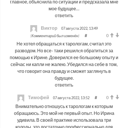
главное, объяснила по ситуации и предсказала мне
мое будущее…
ответить
Виктор
07 августа 2022, 13:49
#
0
(Комментарий был изменён)
Не хотел обращаться к тарологам, считал это
разводом. Но все- таки решилcя обратиться за
помощью к Ирине. Доверился ее большому опыту и
сейчас ни капли не жалею. Убедился на себе в том,
что говорит она правду и сможет заглянуть в
будущее.
ответить
Тимофей
#
0
07 августа 2022, 13:52
Внимательно отношусь к тарологам к которым
обращаюсь. Это мой не первый опыт. Но Ирина
удивила. В своей практике использовала три
колоды, это достаточно профессионально для