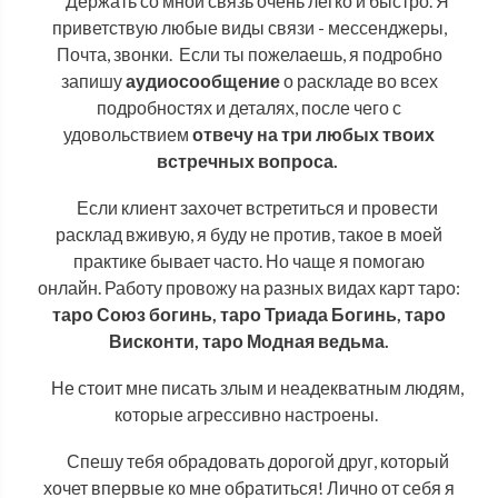
Держать со мной связь очень легко и быстро. Я
приветствую любые виды связи - мессенджеры,
Почта, звонки.
Если ты пожелаешь, я подробно
запишу
аудиосообщение
о раскладе во всех
подробностях и деталях, после чего с
удовольствием
отвечу на три любых твоих
встречных вопроса.
Если клиент захочет встретиться и провести
расклад вживую, я буду не против, такое в моей
практике бывает часто. Но чаще я помогаю
онлайн. Работу провожу на разных видах карт таро:
таро Союз богинь, таро Триада Богинь, таро
Висконти, таро Модная ведьма.
Не стоит мне писать злым и неадекватным людям,
которые агрессивно настроены.
Спешу тебя обрадовать дорогой друг, который
хочет впервые ко мне обратиться! Лично от себя я