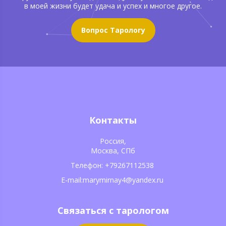
в моей жизни будет удача и успех и многое другое.
Вопрос Тарологу
Контакты
Россия,
Москва, СПб
Телефон: +79267112538
E-mail:marymirnay4@yandex.ru
Связаться с тарологом