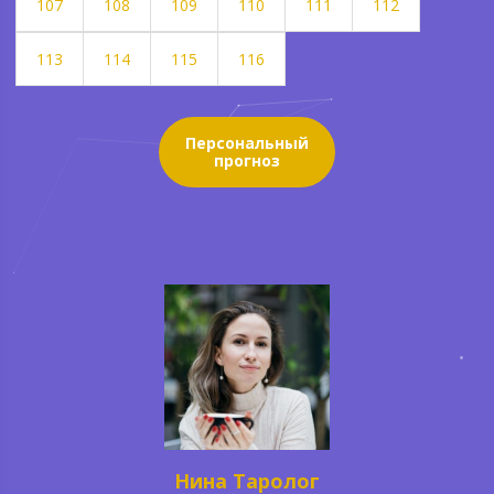
107
108
109
110
111
112
113
114
115
116
Персональный
прогноз
Нина Таролог