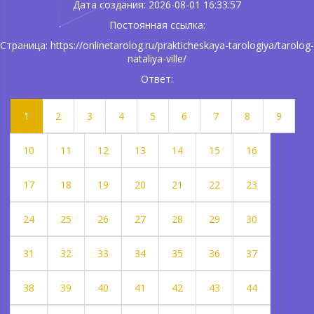
Дата создания: 2026-08-01 16:33:57
Постоянная ссылка:
Страница: https://onlinetarolog.ru/prakticheskaya-tarologiya/tarolog-
nataliya-ville/
Ответ:
1
2
3
4
5
6
7
8
9
10
11
12
13
14
15
16
17
18
19
20
21
22
23
24
25
26
27
28
29
30
31
32
33
34
35
36
37
38
39
40
41
42
43
44