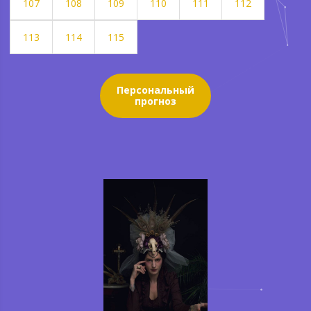
107
108
109
110
111
112
113
114
115
Персональный
прогноз