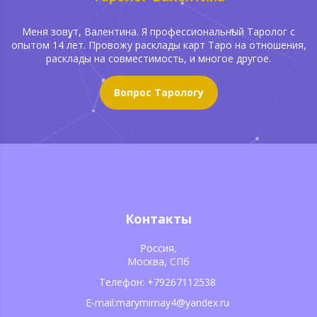
Меня зовут, Валентина. Я профессиональный Таролог с
опытом 14 лет. Провожу расклады карт Таро на отношения,
расклады на совместимость, и многое другое.
Вопрос Тарологу
Контакты
Россия,
Москва, СПб
Телефон: +79267112538
E-mail:marymirnay4@yandex.ru