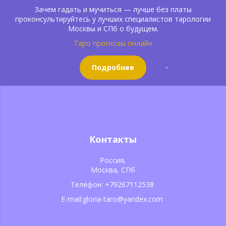
Зачем гадать и мучиться — лучше без платы
проконсультируйтесь у лучших специалистов тарологии
Москвы и СПб о будущем.
Таро прогнозы онлайн
Подробнее
Контакты
Россия,
Москва, СПб
Телефон: +79267112538
E-mail:gloria-taro@yandex.com