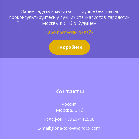
Зачем гадать и мучиться — лучше без платы
проконсультируйтесь у лучших специалистов тарологии
Москвы и СПб о будущем.
Таро прогнозы онлайн
Подробнее
Контакты
Россия,
Москва, СПб
Телефон: +79267112538
E-mail:gloria-taro@yandex.com