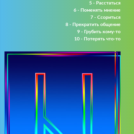
5 - Расстаться
6 - Поменять мнение
7 - Ссориться
8 - Прекратить общение
9 - Грубить кому-то
10 - Потерять что-то