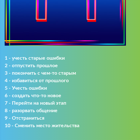
1 - учесть старые ошибки
2 - отпустить прошлое
3 - покончить с чем-то старым
4 - избавиться от прошлого
5 - Учесть ошибки
6 - создать что-то новое
7 - Перейти на новый этап
8 - разорвать общение
9 - Отстраниться
10 - Сменить место жительства