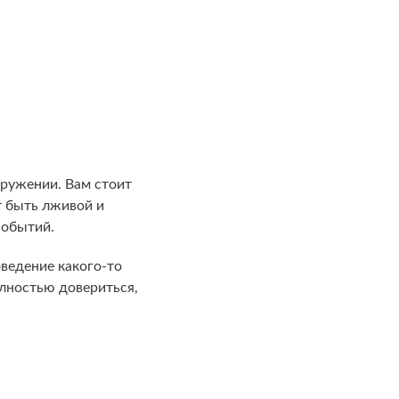
ружении. Вам стоит
т быть лживой и
событий.
оведение какого-то
олностью довериться,