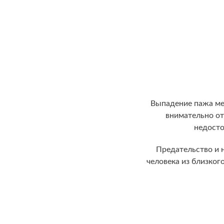
Выпадение пажа ме
внимательно от
недосто
Предательство и н
человека из близког