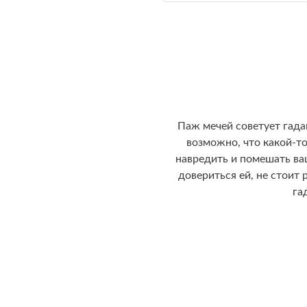
Паж мечей советует гад
возможно, что какой-т
навредить и помешать ва
довериться ей, не стоит
га